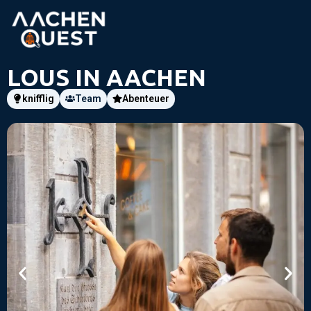
LOUS IN AACHEN
knifflig
Team
Abenteuer